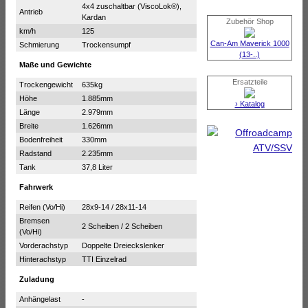
4x4 zuschaltbar (ViscoLok®),
Antrieb
Kardan
Zubehör Shop
km/h
125
Can-Am Maverick 1000
Schmierung
Trockensumpf
(13-..)
Maße und Gewichte
Ersatzteile
Trockengewicht
635kg
Höhe
1.885mm
› Katalog
Länge
2.979mm
Breite
1.626mm
Bodenfreiheit
330mm
Radstand
2.235mm
Tank
37,8 Liter
Fahrwerk
Reifen (Vo/Hi)
28x9-14 / 28x11-14
Bremsen
2 Scheiben / 2 Scheiben
(Vo/Hi)
Vorderachstyp
Doppelte Dreieckslenker
Hinterachstyp
TTI Einzelrad
Zuladung
Anhängelast
-