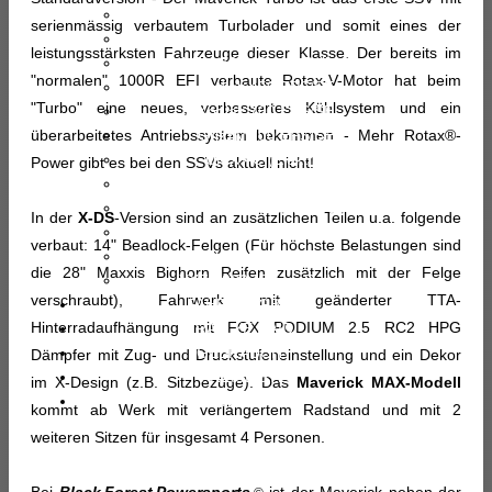
YFZ 450R/SE
serienmässig verbautem Turbolader und somit eines der
YFM 700R/SE
leistungsstärksten Fahrzeuge dieser Klasse. Der bereits im
YFM 700 (Super Rallye)
"normalen" 1000R EFI verbaute Rotax-V-Motor hat beim
Kodiak 450 EPS/SE
"Turbo" eine neues, verbessertes Kühlsystem und ein
Kodiak 700 EPS/SE
überarbeitetes Antriebssystem bekommen - Mehr Rotax®-
Grizzly 700 EPS/SE
UMX AC (Elektro)
Power gibt es bei den SSVs aktuell nicht!
Wolverine X4 (X2)
Wolverine RMAX 1000
In der
X-DS
-Version sind an zusätzlichen Teilen u.a. folgende
Viking 700 EPS
verbaut: 14" Beadlock-Felgen (Für höchste Belastungen sind
YXZ 1000R/SE
die 28" Maxxis Bighorn Reifen zusätzlich mit der Felge
YXZ 1000 (Super Rallye)
verschraubt), Fahrwerk mit geänderter TTA-
FAHRZEUGBAU
Hinterradaufhängung mit FOX PODIUM 2.5 RC2 HPG
RALLYE RAID
GEBRAUCHT
Dämpfer mit Zug- und Druckstufeneinstellung und ein Dekor
PREISLISTE
im X-Design (z.B. Sitzbezüge). Das
Maverick MAX-Modell
WERKSTATT
kommt ab Werk mit verlängertem Radstand und mit 2
weiteren Sitzen für insgesamt 4 Personen.
Bei
Black Forest Powersports
ist der Maverick neben der