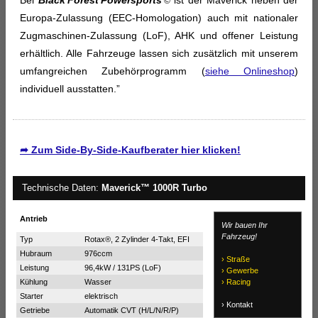
©
Europa-Zulassung (EEC-Homologation) auch mit nationaler
Zugmaschinen-Zulassung (LoF), AHK und offener Leistung
erhältlich. Alle Fahrzeuge lassen sich zusätzlich mit unserem
umfangreichen Zubehörprogramm (
siehe Onlineshop
)
individuell ausstatten.”
➦ Zum Side-By-Side-Kaufberater hier klicken!
Technische Daten:
Maverick™ 1000R Turbo
Antrieb
Wir bauen Ihr
Fahrzeug!
Typ
Rotax®, 2 Zylinder 4-Takt, EFI
Hubraum
976ccm
› Straße
Leistung
96,4kW / 131PS (LoF)
› Gewerbe
Kühlung
Wasser
› Racing
Starter
elektrisch
› Kontakt
Getriebe
Automatik CVT (H/L/N/R/P)