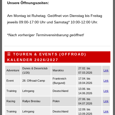
Unsere Öffnungszeiten:
Am Montag ist Ruhetag. Geöffnet von Dienstag bis Freitag
jeweils 09:00-17:00 Uhr und Samstag* 10:00-12:00 Uhr.
*
Nach vorheriger Terminvereinbarung geöffnet!
☰ TOUREN & EVENTS (OFFROAD)
KALENDER 2026/2027
Dunes & Desertclub
27.02. bis
Adventure
Marokko
Link
(1/26)
07.03.2026
Frankreich
17.04. bis
Event
28. Offroad-Camp
Link
(Burgund)
19.04.2026
13.06. bis
Training
Lehrgang
Deutschland
Link
14.06.2026
27.06. bis
Racing
Rallye Breslau
Polen
Link
04.07.2026
12.09. bis
Training
Lehrgang
Deutschland
Link
13.09.2026