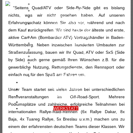
YFZ 450R/SE
“Seitens Quad/ATV oder Side-By-Side gibt es bislang
YFM 700R/SE
nichts, was wir nicht gesehen haben. Auf unseren
YFM 700 (Super Rallye)
Erfahrungsschatz können Sie also vor, während und nach
Kodiak 450 EPS/SE
dem Kauf zurückgreifen. Wir sind heute der älteste und erste,
Kodiak 700 EPS/SE
Grizzly 700 EPS/SE
aktive Can-Am (Bombardier ATV) Vertragshändler in Baden-
UMX AC (Elektro)
Württemberg. Neben inzwischen hunderten Umbauten zur
Wolverine X4 (X2)
Straßenzulassung, bauen wir Ihr Quad, ATV oder SxS (Side
Wolverine RMAX 1000
by Side) auch gerne gemäß Ihren Wünschen z.B. für die
Viking 700 EPS
gewerbliche Nutzung, Rettungsdienste, den Rennsport oder
YXZ 1000R/SE
einfach nur für den Spaß am Fahren um.
YXZ 1000 (Super Rallye)
FAHRZEUGBAU
RALLYE RAID
Unser Team startet seit vielen Jahren bei unterschiedlichen
GEBRAUCHT
Rennveranstaltungen im Off-Road-Sport. Mehrere
PREISLISTE
Podiumsplätze und zahlreiche, erfolgreiche Teilnahmen bei
WERKSTATT
internationalen Rallye-Raid-Rennen (6x Rallye Dakar, 8x
Baja, 4x Tuareg Rallye, 5x Breslau u.v.m.) machen uns zu
einem der erfahrensten deutschen Teams dieser Klassen. Wir