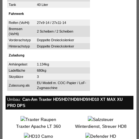
Tank
40 Liter
Fahrwerk
Reifen (Vo/Hi)
27x9-14 / 27x11-14
Bremsen
2 Scheiben / 2 Scheiben
(Vo/Hi)
Vorderachstyp
Doppelte Dreieckslenker
Hinterachstyp
Doppelte Dreieckslenker
Zuladung
Anhängelast
1.134kg
Ladefläche
680kg
Sitzplätze
3
EU Modell m. COC-Papier / LoF-
Zulassung als
Zugmaschine
Umbau:
Can-Am Traxter HD5/HD7/HD8/HD9/HD10 XT MAX XU
PRO DPS
Traxter Apache LT 360
Winterdienst, Streuer HD8