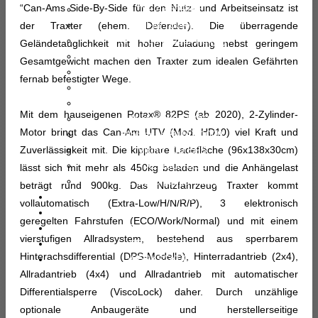
“Can-Ams Side-By-Side für den Nutz- und Arbeitseinsatz ist
YFZ 450R/SE
YFM 700R/SE
der Traxter (ehem. Defender). Die überragende
YFM 700 (Super Rallye)
Geländetauglichkeit mit hoher Zuladung nebst geringem
Kodiak 450 EPS/SE
Gesamtgewicht machen den Traxter zum idealen Gefährten
Kodiak 700 EPS/SE
fernab befestigter Wege.
Grizzly 700 EPS/SE
UMX AC (Elektro)
Mit dem hauseigenen Rotax® 82PS (ab 2020), 2-Zylinder-
Wolverine X4 (X2)
Motor bringt das Can-Am UTV (Mod. HD10) viel Kraft und
Wolverine RMAX 1000
Zuverlässigkeit mit. Die kippbare Ladefläche (96x138x30cm)
Viking 700 EPS
YXZ 1000R/SE
lässt sich mit mehr als 450kg beladen und die Anhängelast
YXZ 1000 (Super Rallye)
beträgt rund 900kg. Das Nutzfahrzeug Traxter kommt
FAHRZEUGBAU
vollautomatisch (Extra-Low/H/N/R/P), 3 elektronisch
RALLYE RAID
geregelten Fahrstufen (ECO/Work/Normal) und mit einem
GEBRAUCHT
vierstufigen Allradsystem, bestehend aus sperrbarem
PREISLISTE
Hinterachsdifferential (DPS-Modelle), Hinterradantrieb (2x4),
WERKSTATT
Allradantrieb (4x4) und Allradantrieb mit automatischer
Differentialsperre (ViscoLock) daher. Durch unzählige
optionale Anbaugeräte und herstellerseitige