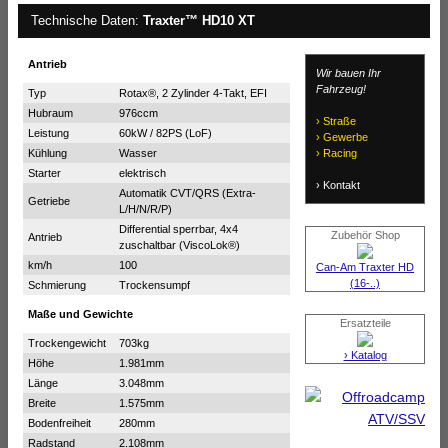
Technische Daten:
Traxter™ HD10 XT
Antrieb
Wir bauen Ihr
Fahrzeug!
Typ
Rotax®, 2 Zylinder 4-Takt, EFI
Hubraum
976ccm
› Straße
Leistung
60kW / 82PS (LoF)
› Gewerbe
Kühlung
Wasser
› Racing
Starter
elektrisch
› Kontakt
Automatik CVT/QRS (Extra-
Getriebe
L/H/N/R/P)
Differential sperrbar, 4x4
Zubehör Shop
Antrieb
zuschaltbar (ViscoLok®)
km/h
100
Can-Am Traxter HD
(16-..)
Schmierung
Trockensumpf
Maße und Gewichte
Ersatzteile
Trockengewicht
703kg
› Katalog
Höhe
1.981mm
Länge
3.048mm
Breite
1.575mm
Bodenfreiheit
280mm
Radstand
2.108mm