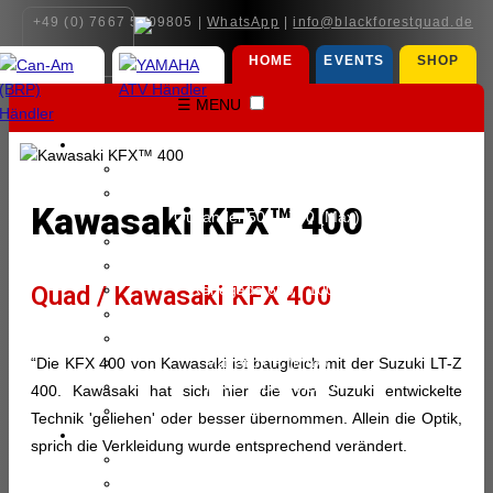
+49 (0) 7667 5909805 |
WhatsApp
|
info@blackforestquad.de
HOME
EVENTS
SHOP
☰ MENU
CAN-AM (BRP) ∨
Can-Am (BRP) Modelle
Outlander Electric (Max)
Kawasaki KFX™ 400
Outlander 500 - 700 (Max)
Outlander 850 - 1000 (Max)
Outlander 6x6 (Max)
Quad / Kawasaki KFX 400
Renegade 650 - 1000
Maverick Trail - Sport (Max)
Maverick X3 (Max)
Maverick R (Max)
“Die KFX 400 von Kawasaki ist baugleich mit der Suzuki LT-Z
Traxter HD5 - HD10
400. Kawasaki hat sich hier die von Suzuki entwickelte
Traxter HD11 (Max)
Technik 'geliehen' oder besser übernommen. Allein die Optik,
YAMAHA ATV ∨
sprich die Verkleidung wurde entsprechend verändert.
Yamaha ATV Modelle
YFZ 50