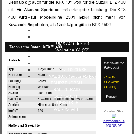
Deshalb gilt auch für die KFX 400 was für die Suzuki LTZ 400
YFZ 450R/SE
gilt: Ein Allround-Sportquad mit sehr guter Leistung. Die KFX
YFM 700R/SE
400 wird zur Modellreihe 2009 leider nicht mehr von
YFM 700 (Super Rallye)
Kodiak 450 EPS/SE
Kawasaki angeboten, als Nachfolger gilt die KFX 450R.”
Kodiak 700 EPS/SE
Grizzly 700 EPS/SE
UMX AC (Elektro)
Technische Daten:
KFX™ 400
Wolverine X4 (X2)
Wolverine RMAX 1000
Antrieb
Viking 700 EPS
Wir bauen Ihr
Fahrzeug!
Typ
1 Zylinder 4-Takt
YXZ 1000R/SE
Hubraum
398ccm
YXZ 1000 (Super Rallye)
› Straße
Leistung
28kW
› Gewerbe
FAHRZEUGBAU
Kühlung
Wasser
› Racing
RALLYE RAID
Starter
elektrisch
GEBRAUCHT
› Kontakt
Getriebe
5-Gang-Getriebe und Rückwärtsgang
PREISLISTE
Antrieb
Hinterrad über Kette
WERKSTATT
km/h
120
Zubehör Shop
Schmierung
-
Kawasaki KFX
Maße und Gewichte
400 (03-08)
Trockengewicht
168kg