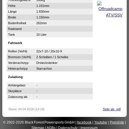
Höhe
1.151mm
Länge
1.830mm
Breite
1.150mm
Bodenfreiheit
262mm
Radstand
-
Tank
10 Liter
Fahrwerk
Reifen (Vo/Hi)
22x7-10 / 20x10-9
Bremsen (Vo/Hi)
2 Scheiben / 1 Scheibe
Vorderachstyp
Dreieckslenker
Hinterachstyp
Starrachse
Zuladung
Anhängelast
-
Sitzplätze
-
Zulassung als
-
Stand: 04.04.2018 (14:19)
Seite als .pdf
© 2002-2026 Black Forest Powersports GmbH |
facebook
|
Youtube
|
Preisliste
|
Sitemap
|
AGBs
|
Datenschutz
|
Impressum