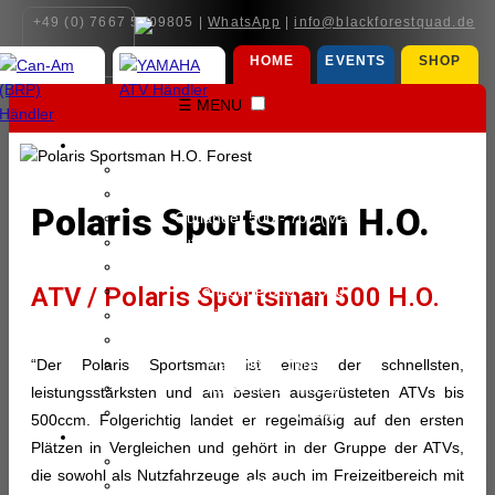
+49 (0) 7667 5909805 |
WhatsApp
|
info@blackforestquad.de
HOME
EVENTS
SHOP
☰ MENU
CAN-AM (BRP) ∨
Can-Am (BRP) Modelle
Outlander Electric (Max)
Polaris Sportsman H.O.
Outlander 500 - 700 (Max)
Outlander 850 - 1000 (Max)
Outlander 6x6 (Max)
ATV / Polaris Sportsman 500 H.O.
Renegade 650 - 1000
Maverick Trail - Sport (Max)
Maverick X3 (Max)
Maverick R (Max)
“Der Polaris Sportsman ist eines der schnellsten,
Traxter HD5 - HD10
leistungsstärksten und am besten ausgerüsteten ATVs bis
Traxter HD11 (Max)
500ccm. Folgerichtig landet er regelmäßig auf den ersten
YAMAHA ATV ∨
Plätzen in Vergleichen und gehört in der Gruppe der ATVs,
Yamaha ATV Modelle
die sowohl als Nutzfahrzeuge als auch im Freizeitbereich mit
YFZ 50