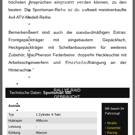
höchsten Ansprüchen eingesetzt werden können, zu den
YFZ 450R/SE
besten. Die Sportsman-Reihe ist die weltweit meistverkaufte
YFM 700R/SE
4x4 ATV-Modell-Reihe.
YFM 700 (Super Rallye)
Kodiak 450 EPS/SE
Kodiak 700 EPS/SE
Bemerkenswert sind auch die standardmäßigen Extras:
Grizzly 700 EPS/SE
Frontgepäckträger mit eingebautem Gepäckfach,
UMX AC (Elektro)
Heckgepäckträger mit Schellanbausystem für weiteres
Wolverine X4 (X2)
Zubehör, MacPherson Federbeine, doppelte Heckleuchte mit
Wolverine RMAX 1000
Arbeitsscheinwerfern und Einzelradaufhängung an der
Viking 700 EPS
Hinterachse.”
YXZ 1000R/SE
YXZ 1000 (Super Rallye)
FAHRZEUGBAU
RALLYE RAID
Technische Daten:
Sportsman 500
GEBRAUCHT
PREISLISTE
Antrieb
Wir bauen Ihr
WERKSTATT
Fahrzeug!
Typ
1 Zylinder 4-Takt
Hubraum
498ccm
› Straße
Leistung
-
› Gewerbe
Kühlung
Wasser
› Racing