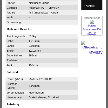
Starter
elektrisch/Seilzug
› Kontakt
Getriebe
Automatik PVT (P/R/N/L/H)
Antrieb
4x4 (zuschaltbar), Kardan
km/h
-
Zubehör Shop
Schmierung
-
Polaris
Maße und Gewichte
Sportsman 500
(05-14)
Trockengewicht
316kg
Höhe
1.219mm
Länge
2.108mm
Breite
1.2198mm
Bodenfreiheit
286mm
Radstand
-
Tank
15,5 Liter
Fahrwerk
Reifen (Vo/Hi)
25x8-12 / 25x10-12
Bremsen
Scheiben
(Vo/Hi)
Vorderachstyp
MacPherson
Hinterachstyp
Dreieckslenker, Einzelrad
Zuladung