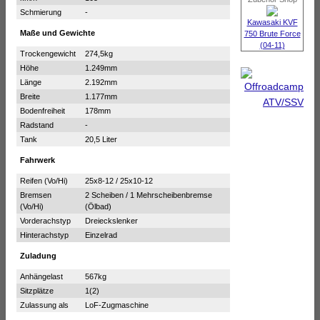
Schmierung
-
Kawasaki KVF
Maße und Gewichte
750 Brute Force
(04-11)
Trockengewicht
274,5kg
Höhe
1.249mm
Länge
2.192mm
Breite
1.177mm
Bodenfreiheit
178mm
Radstand
-
Tank
20,5 Liter
Fahrwerk
Reifen (Vo/Hi)
25x8-12 / 25x10-12
Bremsen
2 Scheiben / 1 Mehrscheibenbremse
(Vo/Hi)
(Ölbad)
Vorderachstyp
Dreieckslenker
Hinterachstyp
Einzelrad
Zuladung
Anhängelast
567kg
Sitzplätze
1(2)
Zulassung als
LoF-Zugmaschine