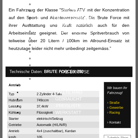
YFZ 450R/SE
Ein Fahrzeug der Klasse "Starkes ATV mit der Konzentration
YFM 700R/SE
auf den Sport- und Abenteuereinsatz". Die Brute Force mit
YFM 700 (Super Rallye)
Kodiak 450 EPS/SE
ihrer Ausstattung und Kraft natürlich auch für den
Kodiak 700 EPS/SE
Arbeitseinsatz geeignet. Der enorme Spritverbrauch von
Grizzly 700 EPS/SE
teilweise über 20 Litern / 100km im Allround-Einsatz ist
UMX AC (Elektro)
heutzutage leider nicht mehr unbedingt zeitgemäss.”
Wolverine X4 (X2)
Wolverine RMAX 1000
Viking 700 EPS
YXZ 1000R/SE
Technische Daten:
BRUTE FORCE® 750
YXZ 1000 (Super Rallye)
FAHRZEUGBAU
Antrieb
Wir bauen Ihr
RALLYE RAID
Fahrzeug!
Typ
2 Zylinder 4-Takt
GEBRAUCHT
Hubraum
749ccm
› Straße
PREISLISTE
Leistung
37,4kW
› Gewerbe
WERKSTATT
Kühlung
Flüssigkeit
› Racing
Starter
elektrisch/Seilzug
› Kontakt
Getriebe
Automatik (H/L/N/R)
Antrieb
4x4 (zuschaltbar), Kardan
km/h
105
Zubehör Shop