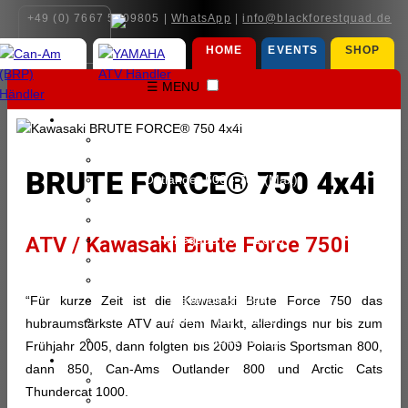
+49 (0) 7667 5909805 |
WhatsApp
|
info@blackforestquad.de
HOME
EVENTS
SHOP
☰ MENU
CAN-AM (BRP) ∨
Can-Am (BRP) Modelle
Outlander Electric (Max)
BRUTE FORCE® 750 4x4i
Outlander 500 - 700 (Max)
Outlander 850 - 1000 (Max)
Outlander 6x6 (Max)
ATV / Kawasaki Brute Force 750i
Renegade 650 - 1000
Maverick Trail - Sport (Max)
Maverick X3 (Max)
Maverick R (Max)
“Für kurze Zeit ist die Kawasaki Brute Force 750 das
Traxter HD5 - HD10
hubraumstärkste ATV auf dem Markt, allerdings nur bis zum
Traxter HD11 (Max)
Frühjahr 2005, dann folgten bis 2009 Polaris Sportsman 800,
YAMAHA ATV ∨
dann 850, Can-Ams Outlander 800 und Arctic Cats
Yamaha ATV Modelle
Thundercat 1000.
YFZ 50