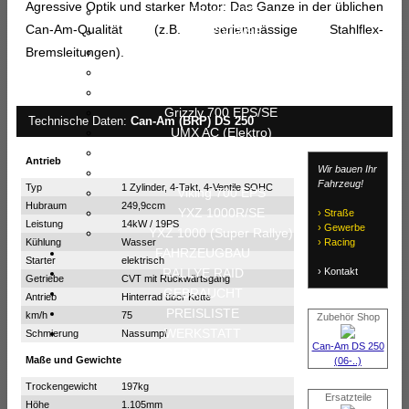
Agressive Optik und starker Motor: Das Ganze in der üblichen
YFZ 450R/SE
Can-Am-Qualität (z.B. serienmässige Stahlflex-
YFM 700R/SE
Bremsleitungen).
YFM 700 (Super Rallye)
Kodiak 450 EPS/SE
Kodiak 700 EPS/SE
Grizzly 700 EPS/SE
Technische Daten:
Can-Am (BRP) DS 250
UMX AC (Elektro)
Wolverine X4 (X2)
Antrieb
Wir bauen Ihr
Wolverine RMAX 1000
Fahrzeug!
Typ
1 Zylinder, 4-Takt, 4-Ventile SOHC
Viking 700 EPS
Hubraum
249,9ccm
YXZ 1000R/SE
› Straße
Leistung
14kW / 19PS
› Gewerbe
YXZ 1000 (Super Rallye)
Kühlung
Wasser
› Racing
FAHRZEUGBAU
Starter
elektrisch
› Kontakt
RALLYE RAID
Getriebe
CVT mit Rückwärtsgang
GEBRAUCHT
Antrieb
Hinterrad über Kette
PREISLISTE
km/h
75
Zubehör Shop
WERKSTATT
Schmierung
Nassumpf
Can-Am DS 250
Maße und Gewichte
(06-..)
Trockengewicht
197kg
Ersatzteile
Höhe
1.105mm