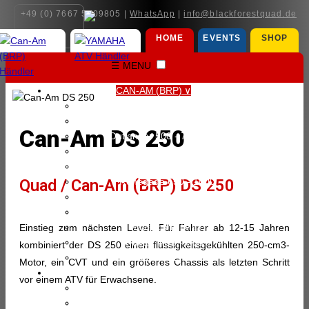
+49 (0) 7667 5909805 |
WhatsApp
|
info@blackforestquad.de
HOME
EVENTS
SHOP
☰ MENU
CAN-AM (BRP) ∨
Can-Am (BRP) Modelle
Outlander Electric (Max)
Can-Am DS 250
Outlander 500 - 700 (Max)
Outlander 850 - 1000 (Max)
Outlander 6x6 (Max)
Quad / Can-Am (BRP) DS 250
Renegade 650 - 1000
Maverick Trail - Sport (Max)
Maverick X3 (Max)
Maverick R (Max)
Einstieg zum nächsten Level. Für Fahrer ab 12-15 Jahren
Traxter HD5 - HD10
kombiniert der DS 250 einen flüssigkeitsgekühlten 250-cm3-
Traxter HD11 (Max)
Motor, ein CVT und ein größeres Chassis als letzten Schritt
YAMAHA ATV ∨
vor einem ATV für Erwachsene.
Yamaha ATV Modelle
YFZ 50