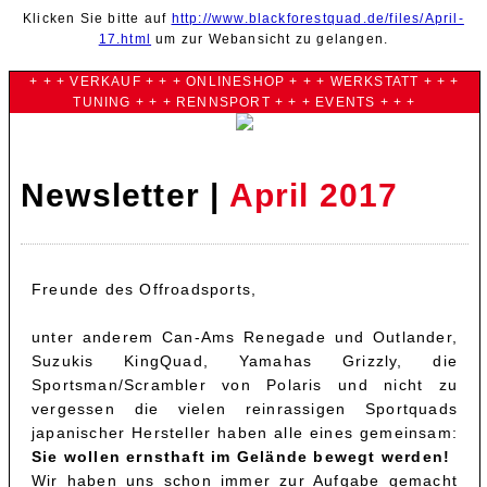
Klicken Sie bitte auf
http://www.blackforestquad.de/files/April-
17.html
um zur Webansicht zu gelangen.
+ + + VERKAUF + + + ONLINESHOP + + + WERKSTATT + + +
TUNING + + + RENNSPORT + + + EVENTS + + +
Newsletter |
April 2017
Freunde des Offroadsports,
unter anderem Can-Ams Renegade und Outlander,
Suzukis KingQuad, Yamahas Grizzly, die
Sportsman/Scrambler von Polaris und nicht zu
vergessen die vielen reinrassigen Sportquads
japanischer Hersteller haben alle eines gemeinsam:
Sie wollen ernsthaft im Gelände bewegt werden!
Wir haben uns schon immer zur Aufgabe gemacht