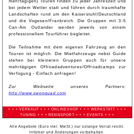
mehrtägigen) Touren finden zu jeder Jahreszeit und
bei jedem Wetter statt und führen durch traumhafte
Landschaften rund um den Kaiserstuhl/Deutschland
und die Vogesen/Frankreich. Die Gruppen mit 3-5
Can-Am Outlander werden jeweils von einem
professionellem Tourführer begleitet.
Die Teilnahme mit dem eigenen Fahrzeug an den
Touren ist möglich. Die Mietfahrzeuge nebst Guide
stehen bei kleineren Gruppen auch für unsere
mehrtägigen Offroadadventures/Offroadcamps zur
Verfügung - Einfach anfragen!
Zur Webseite unseres Partners:
http://www.swonquad.com
+ + + VERKAUF + + + ONLINESHOP + + + WERKSTATT + + +
TUNING + + + RENNSPORT + + + EVENTS + + +
Alle Angebote (Euro inkl. MwSt.) nur solange Vorrat reicht.
Irrtümer und Änderungen vorbehalten.